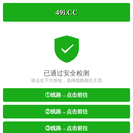
49i.CC
已通过安全检测
请点击下方按钮，选择线路前往主页
①线路→点击前往
②线路→点击前往
③线路→点击前往