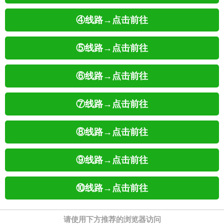
④线路→点击前往
⑤线路→点击前往
⑥线路→点击前往
⑦线路→点击前往
⑧线路→点击前往
⑨线路→点击前往
⑩线路→点击前往
请使用下方推荐的浏览器访问